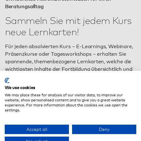
Beratungsalltag
Sammeln Sie mit jedem Kurs
neue Lernkarten!
Für jeden absolvierten Kurs – E-Learnings, Webinare,
Präsenzkurse oder Tagesworkshops – erhalten Sie
spannende, themenbezogene Lernkarten, welche die
wichtigsten Inhalte der Fortbildung übersichtlich und
kompakt zusammenfassen.
We use cookies
Bei Präsenzkursen erhalten Sie diese direkt vor Ort,
We may place these for analysis of our visitor data, to improve our
bei den Online-Fortbildungen können Sie sich Ihre
website, show personalised content and to give you a great website
Lernkarten ganz einfach herunterladen, ausdrucken
experience. For more information about the cookies we use open the
settings.
und falten.
Viel Freude beim Sammeln der Karten und dem
Accept all
Deny
Wiederholen sowie Festigen der gelernten Inhalte.