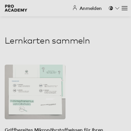
Anmelden
Na
Lernkarten sammeln
Griffbereites Mikronährstoffwissen für Ihren