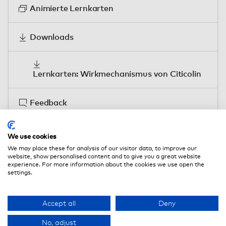
Animierte Lernkarten
Downloads
Lernkarten: Wirkmechanismus von Citicolin
Feedback
We use cookies
We may place these for analysis of our visitor data, to improve our
website, show personalised content and to give you a great website
experience. For more information about the cookies we use open the
settings.
Profitieren Sie von den USPs
Accept all
Deny
dieses Kursangebotes.
No, adjust